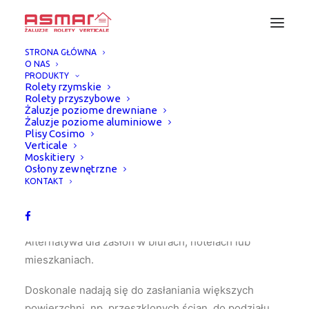
STRONA GŁÓWNA
O NAS
PRODUKTY
Rolety rzymskie
Rolety przyszybowe
Żaluzje poziome drewniane
Żaluzje poziome aluminiowe
Plisy Cosimo
Verticale
Strona Główna
Wertikale Evouge
Moskitiery
Wertikale Evouge
—
Osłony zewnętrzne
KONTAKT
Alternatywa dla zasłon w biurach, hotelach lub
mieszkaniach.
Doskonale nadają się do zasłaniania większych
powierzchni, np. przeszklonych ścian, do podziału