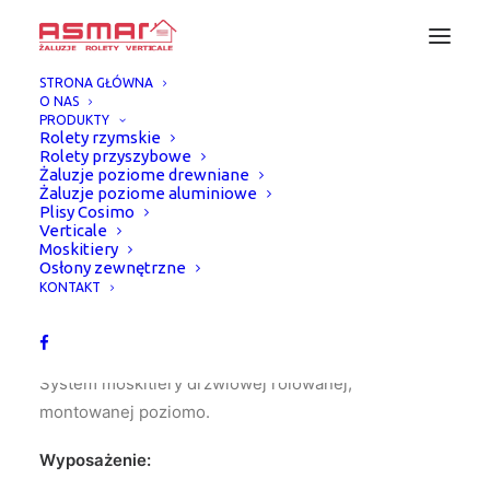
STRONA GŁÓWNA
O NAS
PRODUKTY
Rolety rzymskie
Rolety przyszybowe
Żaluzje poziome drewniane
Żaluzje poziome aluminiowe
Plisy Cosimo
Verticale
Strona Główna
Moskitiera Monumo
Moskitiery
Moskitiera Monumo
—
Osłony zewnętrzne
KONTAKT
System moskitiery drzwiowej rolowanej,
montowanej poziomo.
Wyposażenie: