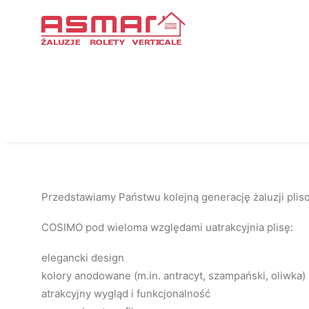
Strona Główna
Cosimo
Cosimo
—
Przedstawiamy Państwu kolejną generację żaluzji plis
COSIMO pod wieloma względami uatrakcyjnia plisę:
elegancki design
kolory anodowane (m.in. antracyt, szampański, oliwka)
atrakcyjny wygląd i funkcjonalność